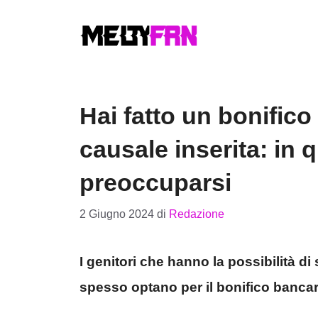
Vai
al
contenuto
Hai fatto un bonifico 
causale inserita: in 
preoccuparsi
2 Giugno 2024
di
Redazione
I genitori che hanno la possibilità d
spesso optano per il bonifico banca