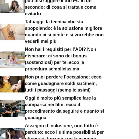
può distruggere il tuo PC in un
secondo: di cosa si tratta e come
evitarlo
Tatuaggi, la tecnica che sta
spopolando: è la soluzione migliore
quando ci si pente e si vorrebbe non
vederli mai più
Non hai i requisiti per l’ADI? Non
disperare: ci sono dei bonus
(sostanziosi) per te, ecco la
procedura semplicissima
Non puoi perdere l’occasione: ecco
come guadagnare soldi su Shein,
tutti i passaggi (semplicissimi)
Oggi è molto più semplice fare la
comparsa nei film: ecco il
procedimento da seguire e quanto si
guadagna
Assegno d’inclusione, non tutto è
perduto: ecco l’ultima possibilità per
ottenerlo, funziona nella maggior