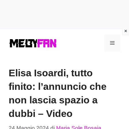
Vai
Menu
al
contenuto
Elisa Isoardi, tutto
finito: l’annuncio che
non lascia spazio a
dubbi – Video
24 Maggio 2024
di
Maria Sole Bosaia