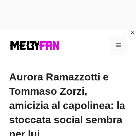
Vai
Menu
al
contenuto
Aurora Ramazzotti e
Tommaso Zorzi,
amicizia al capolinea: la
stoccata social sembra
per lui