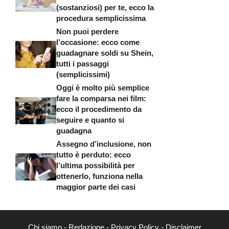
(sostanziosi) per te, ecco la
procedura semplicissima
Non puoi perdere
l’occasione: ecco come
guadagnare soldi su Shein,
tutti i passaggi
(semplicissimi)
Oggi è molto più semplice
fare la comparsa nei film:
ecco il procedimento da
seguire e quanto si
guadagna
Assegno d’inclusione, non
tutto è perduto: ecco
l’ultima possibilità per
ottenerlo, funziona nella
maggior parte dei casi
Chi siamo
-
Redazione
-
Privacy Policy
-
Disclaimer