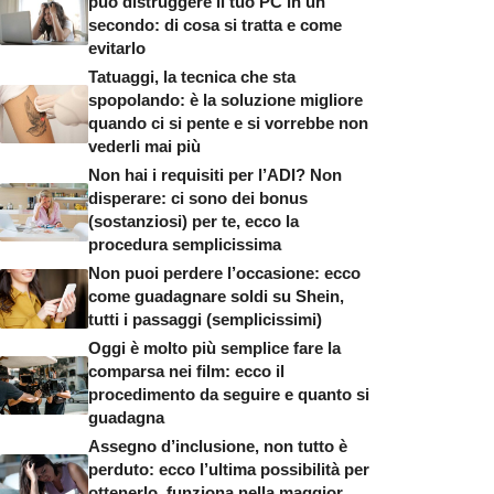
può distruggere il tuo PC in un
secondo: di cosa si tratta e come
evitarlo
Tatuaggi, la tecnica che sta
spopolando: è la soluzione migliore
quando ci si pente e si vorrebbe non
vederli mai più
Non hai i requisiti per l’ADI? Non
disperare: ci sono dei bonus
(sostanziosi) per te, ecco la
procedura semplicissima
Non puoi perdere l’occasione: ecco
come guadagnare soldi su Shein,
tutti i passaggi (semplicissimi)
Oggi è molto più semplice fare la
comparsa nei film: ecco il
procedimento da seguire e quanto si
guadagna
Assegno d’inclusione, non tutto è
perduto: ecco l’ultima possibilità per
ottenerlo, funziona nella maggior