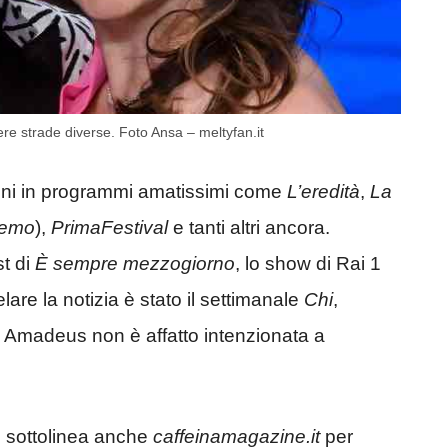
 strade diverse. Foto Ansa – meltyfan.it
i anni in programmi amatissimi come
L’eredità
,
La
remo
),
PrimaFestival
e tanti altri ancora.
st di
È sempre mezzogiorno
, lo show di Rai 1
lare la notizia è stato il settimanale
Chi
,
i Amadeus non è affatto intenzionata a
e sottolinea anche
caffeinamagazine.it
per