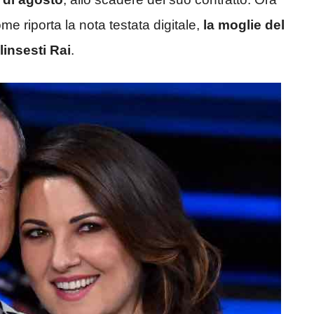
e riporta la nota testata digitale,
la moglie del
insesti Rai
.